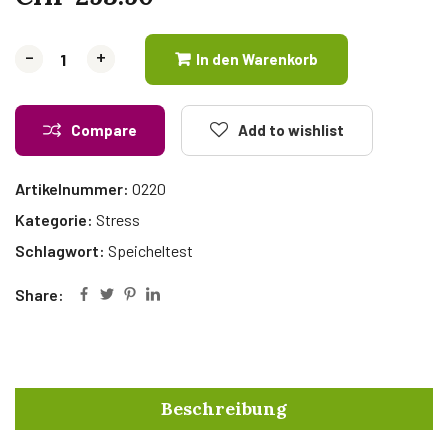
-
-
+
+
In den Warenkorb
Compare
Add to wishlist
Artikelnummer:
O220
Kategorie:
Stress
Schlagwort:
Speicheltest
Share:
Beschreibung