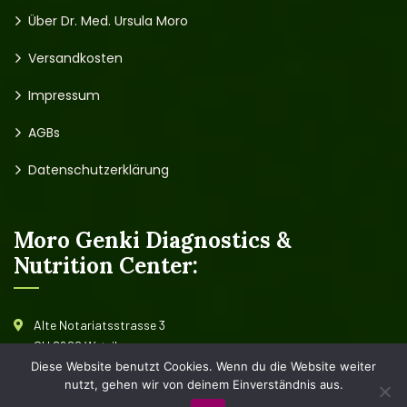
Über Dr. Med. Ursula Moro
Versandkosten
Impressum
AGBs
Datenschutzerklärung
Moro Genki Diagnostics &
Nutrition Center:
Alte Notariatsstrasse 3
CH 8620 Wetzikon
Diese Website benutzt Cookies. Wenn du die Website weiter
Schweiz
nutzt, gehen wir von deinem Einverständnis aus.
+41 (0)44 932 33 91