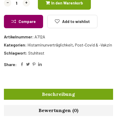
-
-
+
+
In den Warenkorb
Compare
Add to wishlist
Artikelnummer:
A712A
Kategorien:
Histaminunverträglichkeit
,
Post-Covid & -Vakzin
Schlagwort:
Stuhltest
Share:
Beschreibung
Bewertungen (0)