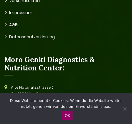
Versandkosten
Impressum
AGBs
Datenschutzerklärung
Moro Genki Diagnostics &
Nutrition Center:
Alte Notariatsstrasse 3
CH 8620 Wetzikon
Schweiz
Diese Website benutzt Cookies. Wenn du die Website weiter
nutzt, gehen wir von deinem Einverständnis aus.
+41 (0)44 932 33 91
OK
Alle
Kontaktinformationen und Öffnungszeiten
anzeigen.