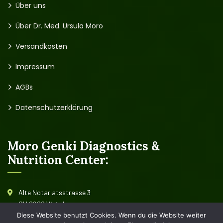
Über uns
Über Dr. Med. Ursula Moro
Versandkosten
Impressum
AGBs
Datenschutzerklärung
Moro Genki Diagnostics &
Nutrition Center:
Alte Notariatsstrasse 3
CH 8620 Wetzikon
Diese Website benutzt Cookies. Wenn du die Website weiter
Schweiz